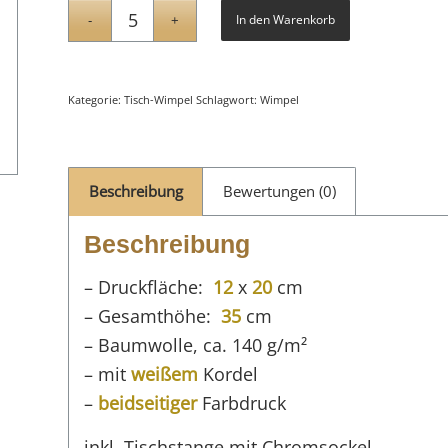
In den Warenkorb
Kategorie:
Tisch-Wimpel
Schlagwort:
Wimpel
Beschreibung
Bewertungen (0)
Beschreibung
– Druckfläche:
12
x
20
cm
– Gesamthöhe:
35
cm
– Baumwolle, ca. 140 g/m²
– mit
weißem
Kordel
–
beidseitiger
Farbdruck
inkl. Tischstange mit Chromsockel