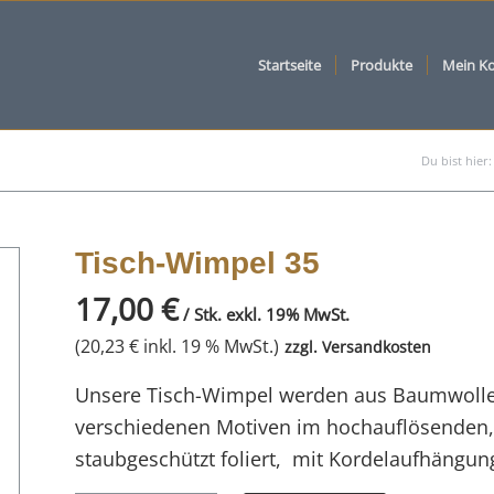
Startseite
Produkte
Mein K
Du bist hier:
Tisch-Wimpel 35
17,00
€
/ Stk. exkl. 19% MwSt.
(
20,23
€
inkl. 19 % MwSt.)
zzgl.
Versandkosten
Unsere Tisch-Wimpel werden aus Baumwolle he
verschiedenen Motiven im hochauflösenden, 
staubgeschützt foliert, mit Kordelaufhängun