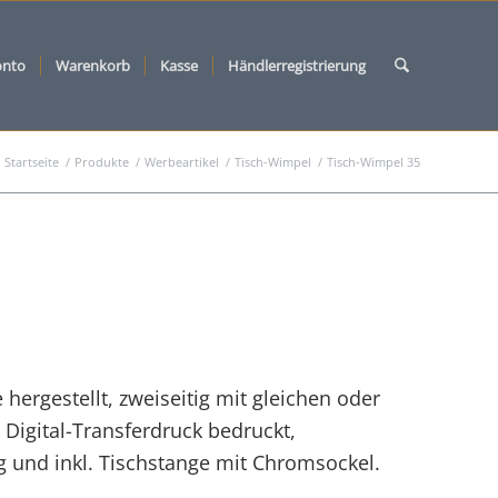
onto
Warenkorb
Kasse
Händlerregistrierung
Startseite
/
Produkte
/
Werbeartikel
/
Tisch-Wimpel
/
Tisch-Wimpel 35
rgestellt, zweiseitig mit gleichen oder
Digital-Transferdruck bedruckt,
g und inkl. Tischstange mit Chromsockel.