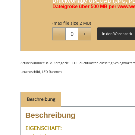
Druckvorlage UPLOAD (JPG, PDF
Dateigröße über 500 MB per www.w
(max file size 2 MB)
In den Warenkorb
Artikelnummer:
n. v.
Kategorie:
LED-Leuchtkasten einseitig
Schlagwörter
Leuchtschild
,
LED Rahmen
Beschreibung
Beschreibung
EIGENSCHAFT: