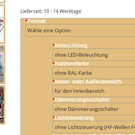
Lieferzeit:
10 - 14 Werktage
*
Format
*
Beleuchtung
*
Rahmenfarbe
*
Innen- oder Außenbereich
*
Dämmerungsschalter
*
Lichtsteuerung