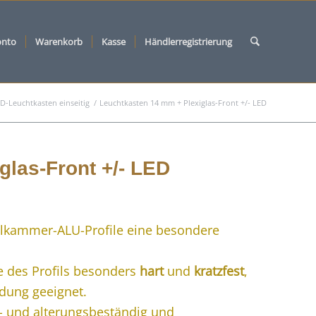
onto
Warenkorb
Kasse
Händlerregistrierung
D-Leuchtkasten einseitig
/
Leuchtkasten 14 mm + Plexiglas-Front +/- LED
glas-Front +/- LED
hlkammer-ALU-Profile eine besondere
e des Profils besonders
hart
und
kratzfest
,
dung geeignet.
s- und alterungsbeständig und