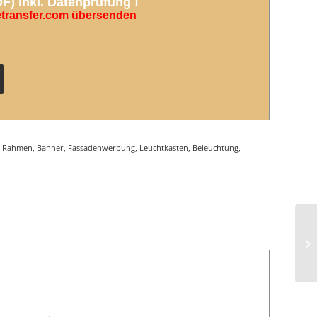
) inkl. Datenprüfung !
etransfer.com übersenden
:
Rahmen
,
Banner
,
Fassadenwerbung
,
Leuchtkasten
,
Beleuchtung
,