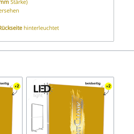
 mm
Stärke)
ersehen
Rückseite
hinterleuchtet