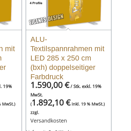
ALU-
n mit
Textilspannrahmen mit
m
LED 285 x 250 cm
er
(bxh) doppelseitiger
Farbdruck
1.590,00
€
l. 19%
/ Stk. exkl. 19%
MwSt.
1.892,10
€
% MwSt.)
(
inkl. 19 % MwSt.)
zzgl.
Versandkosten