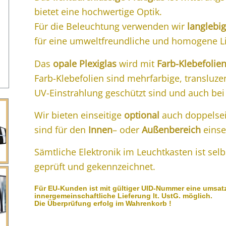
bietet eine hochwertige Optik.
Für die Beleuchtung verwenden wir
langlebi
für eine umweltfreundliche und homogene L
Das
opale Plexiglas
wird mit
Farb-Klebefolie
Farb-Klebefolien sind mehrfarbige, transluzen
UV-Einstrahlung geschützt sind und auch bei
Wir bieten einseitige
optional
auch doppelsei
sind für den
Innen
– oder
Außenbereich
einse
Sämtliche Elektronik im Leuchtkasten ist se
geprüft und gekennzeichnet.
Für EU-Kunden ist mit gültiger
UID-Nummer
eine umsatz
innergemeinschaftliche Lieferung lt. UstG. möglich.
Die Überprüfung erfolg im Wahrenkorb !