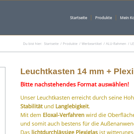
Startseite
Produkte
Mein K
Du bist hier:
Startseite
/
Produkte
/
Werbeartikel
/
ALU-Rahmen
/
LE
Leuchtkasten 14 mm + Plexi
Bitte nachstehendes Format auswählen!
Unser Leuchtkasten erreicht durch seine Ho
Stabilität
und
Langlebigkeit
.
Mit dem
Eloxal-Verfahren
wird die Oberfläch
und somit auch bestens für die Außenanwen
Das
lichtdurchlässige Plexiglas
ist witterung