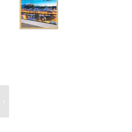
Leuchtkasten 10 mm +
Plexiglas-Front +/- LED