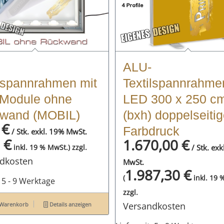
ALU-
ilspannrahmen mit
Textilspannrahme
Module ohne
LED 300 x 250 c
wand (MOBIL)
(bxh) doppelseitig
0
€
Farbdruck
/ Stk. exkl. 19% MwSt.
0
€
1.670,00
€
zzgl.
/ Stk. exk
inkl. 19 % MwSt.)
dkosten
MwSt.
1.987,30
€
(
inkl. 19 
:
5 - 9 Werktage
zzgl.
Versandkosten
 Warenkorb
Details anzeigen