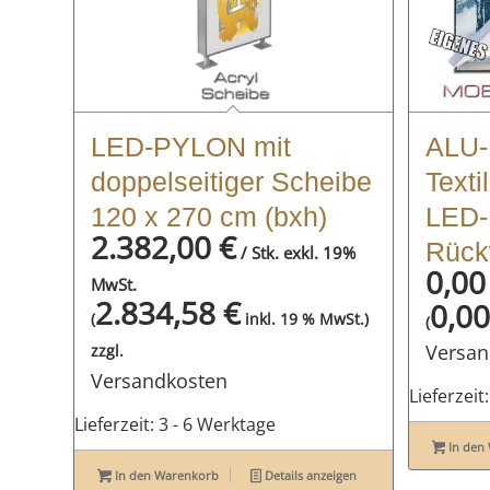
LED-PYLON mit
ALU-
doppelseitiger Scheibe
Text
120 x 270 cm (bxh)
LED-
2.382,00
€
Rück
/ Stk. exkl. 19%
0,0
MwSt.
2.834,58
€
0,0
(
inkl. 19 % MwSt.)
(
Versan
zzgl.
Versandkosten
Lieferzeit
Lieferzeit:
3 - 6 Werktage
In den
In den Warenkorb
Details anzeigen