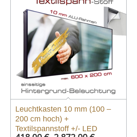
Leuchtkasten 10 mm (100 –
200 cm hoch) +
Textilspannstoff +/- LED
418,00
€
2.872,00
€