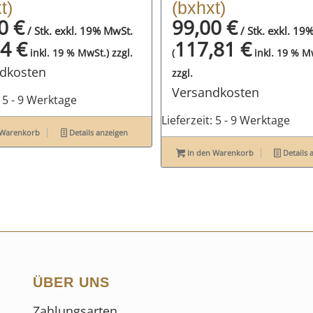
t)
(bxhxt)
00
€
99,00
€
/ Stk. exkl. 19% MwSt.
/ Stk. exkl. 19
54
€
117,81
€
zzgl.
inkl. 19 % MwSt.)
(
inkl. 19 % M
dkosten
zzgl.
Versandkosten
:
5 - 9 Werktage
Lieferzeit:
5 - 9 Werktage
 Warenkorb
Details anzeigen
In den Warenkorb
Details 
ÜBER UNS
Zahlungsarten