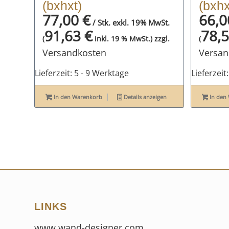
(bxhxt)
(bxhx
77,00
€
66,
/ Stk. exkl. 19% MwSt.
91,63
€
78,
zzgl.
(
inkl. 19 % MwSt.)
(
Versandkosten
Versan
Lieferzeit:
5 - 9 Werktage
Lieferzeit
In den Warenkorb
Details anzeigen
In den
LINKS
www.wand-designer.com