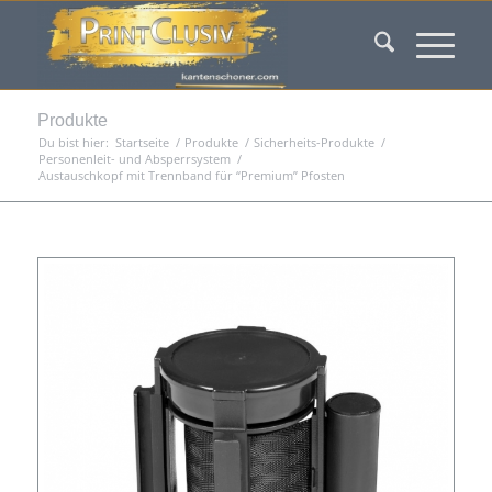
Produkte
Du bist hier:
Startseite
/
Produkte
/
Sicherheits-Produkte
/
Personenleit- und Absperrsystem
/
Austauschkopf mit Trennband für “Premium” Pfosten