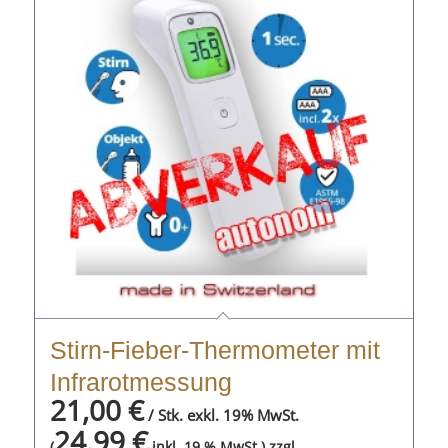
Stirn-Fieber-Thermometer mit
Infrarotmessung
21,00
€
/ Stk. exkl. 19% MwSt.
24,99
€
zzgl.
(
inkl. 19 % MwSt.)