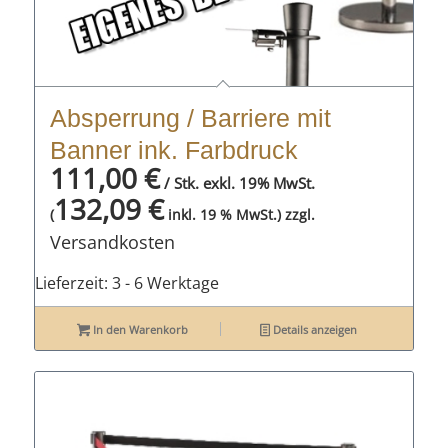
Absperrung / Barriere mit
Banner ink. Farbdruck
111,00
€
/ Stk. exkl. 19% MwSt.
132,09
€
zzgl.
(
inkl. 19 % MwSt.)
Versandkosten
Lieferzeit:
3 - 6 Werktage
In den Warenkorb
Details anzeigen