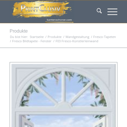
Produkte
Du bist hier:
Startseite
/
Produkte
/
Wandgestaltung
/
Fresco-Tapeten
/
Fresco Bildtapete - Fenster
/
F03 Fresco-Künstlerleinwand