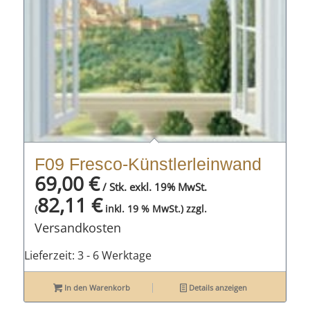
F09 Fresco-Künstlerleinwand
69,00
€
/ Stk. exkl. 19% MwSt.
82,11
€
zzgl.
(
inkl. 19 % MwSt.)
Versandkosten
Lieferzeit:
3 - 6 Werktage
In den Warenkorb
Details anzeigen