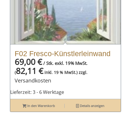
F02 Fresco-Künstlerleinwand
69,00
€
/ Stk. exkl. 19% MwSt.
82,11
€
zzgl.
(
inkl. 19 % MwSt.)
Versandkosten
Lieferzeit:
3 - 6 Werktage
In den Warenkorb
Details anzeigen