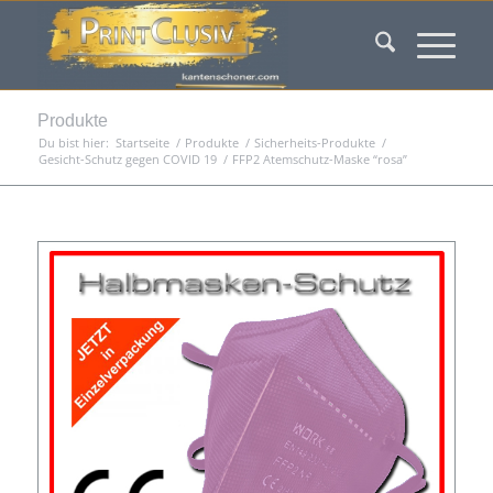
Produkte
Du bist hier:
Startseite
/
Produkte
/
Sicherheits-Produkte
/
Gesicht-Schutz gegen COVID 19
/
FFP2 Atemschutz-Maske “rosa”