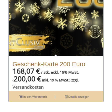
Geschenk-Karte 200 Euro
168,07
€
/ Stk. exkl. 19% MwSt.
200,00
€
zzgl.
(
inkl. 19 % MwSt.)
Versandkosten
In den Warenkorb
Details anzeigen