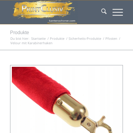
Produkte
Du bist hier:
Startseite
/
Produkte
/
Sicherheits-Produkte
/
Pfosten
/
Velour mit Karabinerhaken