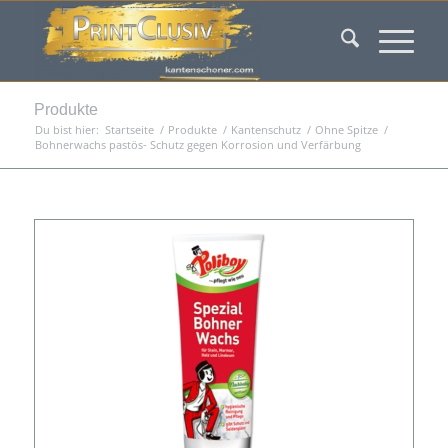
Produkte
Du bist hier:
Startseite
/
Produkte
/
Kantenschutz
/
Ohne Spitze
/
Bohnerwachs pastös- Schutz gegen Korrosion und Verfärbung