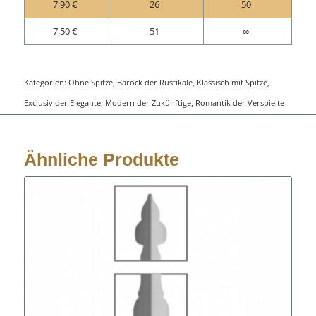
7,90
€
26
50
7,50
€
51
∞
Kategorien:
Ohne Spitze
,
Barock der Rustikale
,
Klassisch mit Spitze
,
Exclusiv der Elegante
,
Modern der Zukünftige
,
Romantik der Verspielte
Ähnliche Produkte