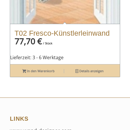
T02 Fresco-Künstlerleinwand
77,70
€
/ Stück
Lieferzeit:
3 - 6 Werktage
In den Warenkorb
Details anzeigen
LINKS