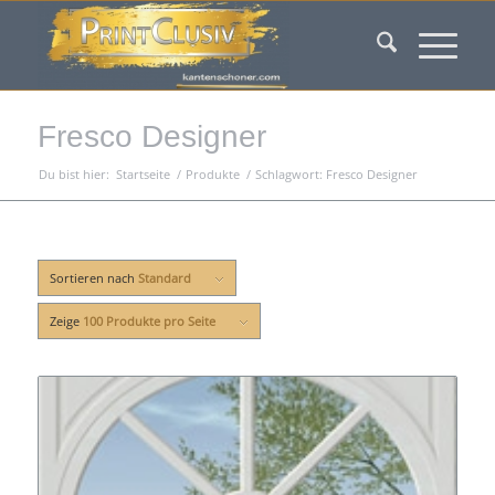
Fresco Designer
Du bist hier:
Startseite
/
Produkte
/
Schlagwort: Fresco Designer
Sortieren nach
Standard
Zeige
100 Produkte pro Seite