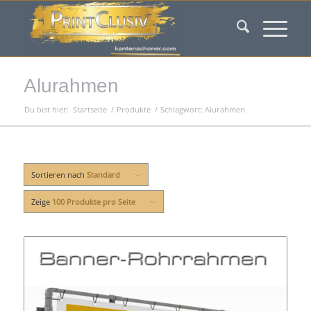
Alurahmen
Du bist hier:
Startseite
/
Produkte
/
Schlagwort: Alurahmen
Sortieren nach
Standard
Zeige
100 Produkte pro Seite